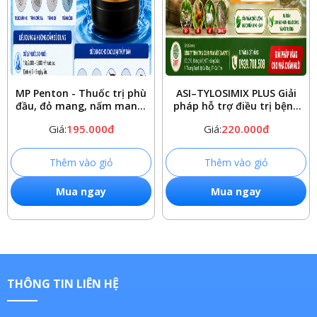
MP Penton - Thuốc trị phù
ASI–TYLOSIMIX PLUS Giải
đầu, đỏ mang, nấm mang,
pháp hỗ trợ điều trị bệnh
ghẻ lở hiệu quả cho lươn,
hô hấp trên ếch – Hiệu
Giá:
195.000đ
Giá:
220.000đ
cá
quả, an toàn
Thêm vào giỏ
Thêm vào giỏ
Mua ngay
Mua ngay
THÔNG TIN LIÊN HỆ