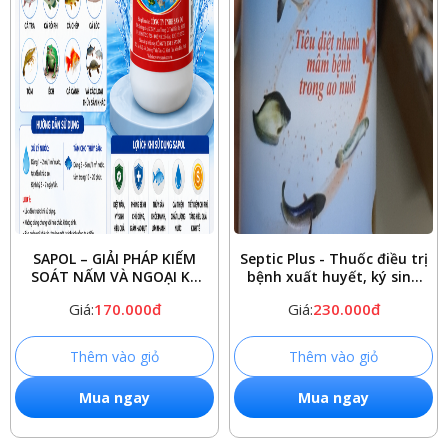
SAPOL – GIẢI PHÁP KIỂM
Septic Plus - Thuốc điều trị
SOÁT NẤM VÀ NGOẠI KÝ
bệnh xuất huyết, ký sinh
SINH TRÙNG CHO THỦY
trùng, nấm trên thủy sản
Giá:
170.000đ
Giá:
230.000đ
SẢN
Thêm vào giỏ
Thêm vào giỏ
Mua ngay
Mua ngay