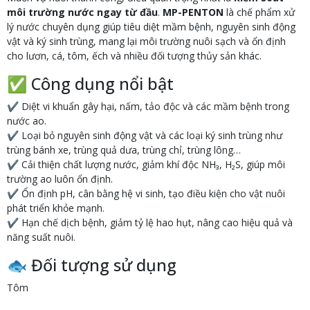
môi trường nước ngay từ đầu
.
MP-PENTON
là chế phẩm xử
lý nước chuyên dụng giúp tiêu diệt mầm bệnh, nguyên sinh động
vật và ký sinh trùng, mang lại môi trường nuôi sạch và ổn định
cho lươn, cá, tôm, ếch và nhiều đối tượng thủy sản khác.
✅ Công dụng nổi bật
✔ Diệt vi khuẩn gây hại, nấm, tảo độc và các mầm bệnh trong
nước ao.
✔ Loại bỏ nguyên sinh động vật và các loại ký sinh trùng như
trùng bánh xe, trùng quả dưa, trùng chỉ, trùng lông…
✔ Cải thiện chất lượng nước, giảm khí độc NH₃, H₂S, giúp môi
trường ao luôn ổn định.
✔ Ổn định pH, cân bằng hệ vi sinh, tạo điều kiện cho vật nuôi
phát triển khỏe mạnh.
✔ Hạn chế dịch bệnh, giảm tỷ lệ hao hụt, nâng cao hiệu quả và
năng suất nuôi.
🐟 Đối tượng sử dụng
Tôm