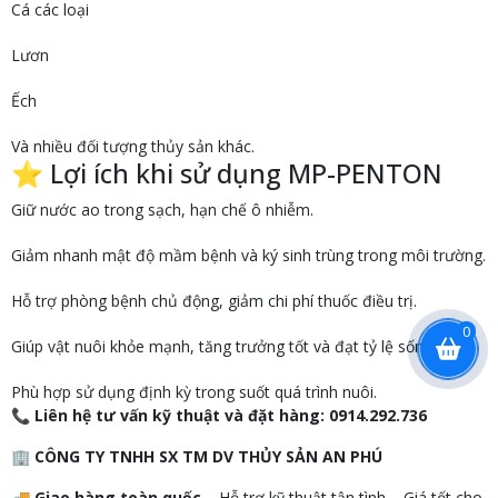
Cá các loại
Lươn
Ếch
Và nhiều đối tượng thủy sản khác.
⭐ Lợi ích khi sử dụng MP-PENTON
Giữ nước ao trong sạch, hạn chế ô nhiễm.
Giảm nhanh mật độ mầm bệnh và ký sinh trùng trong môi trường.
Hỗ trợ phòng bệnh chủ động, giảm chi phí thuốc điều trị.
0
Giúp vật nuôi khỏe mạnh, tăng trưởng tốt và đạt tỷ lệ sống cao.
Phù hợp sử dụng định kỳ trong suốt quá trình nuôi.
📞
Liên hệ tư vấn kỹ thuật và đặt hàng:
0914.292.736
🏢
CÔNG TY TNHH SX TM DV THỦY SẢN AN PHÚ
🚚
Giao hàng toàn quốc
– Hỗ trợ kỹ thuật tận tình – Giá tốt cho