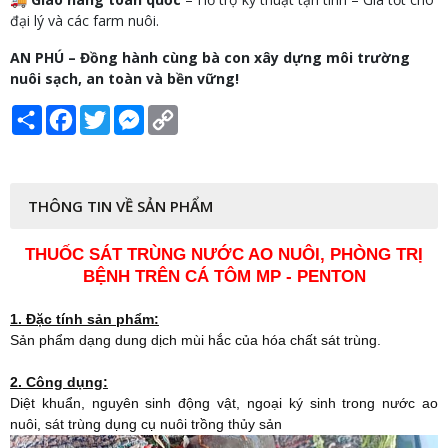
đại lý và các farm nuôi.
AN PHÚ – Đồng hành cùng bà con xây dựng môi trường
nuôi sạch, an toàn và bền vững!
Share
Facebook
Twitter
Messenger
Copy
Link
THÔNG TIN VỀ SẢN PHẨM
THUỐC SÁT TRÙNG NƯỚC AO NUÔI, PHÒNG TRỊ
BỆNH TRÊN CÁ TÔM MP - PENTON
1. Đặc tính sản phẩm:
Sản phẩm dạng dung dịch mùi hắc của hóa chất sát trùng.
2. Công dụng:
Diệt khuẩn, nguyên sinh động vật, ngoại ký sinh trong nước ao
nuôi, sát trùng dụng cụ nuôi trồng thủy sản