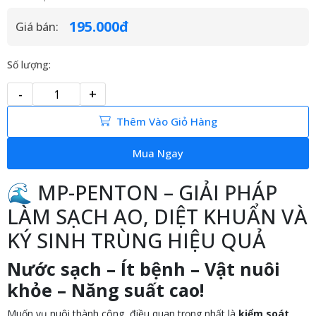
195.000đ
Giá bán:
Số lượng:
-
+
Thêm Vào Giỏ Hàng
Mua Ngay
🌊 MP-PENTON – GIẢI PHÁP
LÀM SẠCH AO, DIỆT KHUẨN VÀ
KÝ SINH TRÙNG HIỆU QUẢ
Nước sạch – Ít bệnh – Vật nuôi
khỏe – Năng suất cao!
Muốn vụ nuôi thành công, điều quan trọng nhất là
kiểm soát