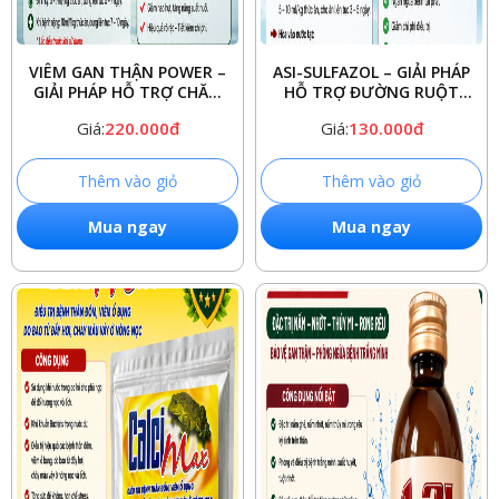
VIÊM GAN THẬN POWER –
ASI-SULFAZOL – GIẢI PHÁP
3. Quy cách:
GIẢI PHÁP HỖ TRỢ CHĂM
HỖ TRỢ ĐƯỜNG RUỘT
SÓC GAN THẬN CHO THỦY
CHO THỦY SẢN
-
Quy cách đóng gói:
Chai, can, xô: 250ml, 500ml, 1 lít, 5 lít, 10
Giá:
220.000đ
Giá:
130.000đ
SẢN
lít.
-
Nguồn nguyên liệu
nhập khẩu, sản xuất trên dây chuyền được
Thêm vào giỏ
Thêm vào giỏ
kiểm soát chất lượng theo tiêu chuẩn Quốc tế ISO 9001:2008 và An
toàn thực phẩm theo ISO 22000:2005: HACCP.
Mua ngay
Mua ngay