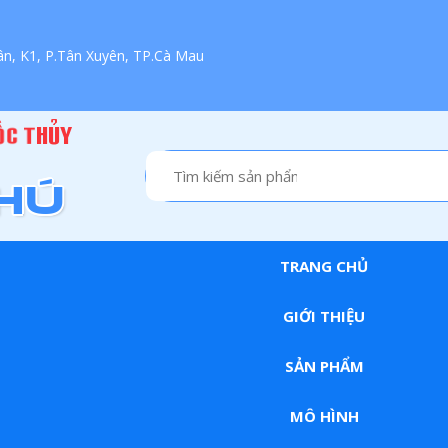
ân, K1, P.Tân Xuyên, TP.Cà Mau
TRANG CHỦ
GIỚI THIỆU
SẢN PHẨM
MÔ HÌNH