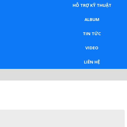
HỖ TRỢ KỸ THUẬT
ALBUM
TIN TỨC
VIDEO
LIÊN HỆ