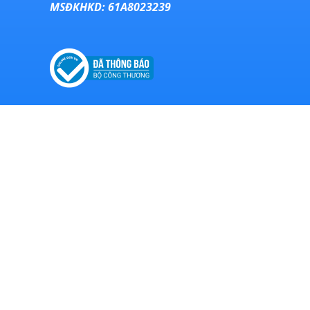
MSĐKHKD: 61A8023239
VĂN PHÒNG CHÍNH
Địa chỉ: 271 Mậu Thân, P. Tân Xuyên, TP. Cà Mau
Điện thoại: 0914.292.736
GOOGLE MAP